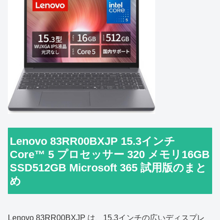
Lenovo 83RR00BXJP 15.3インチ
Core™ 5 プロセッサー 320 メモリ16GB
SSD512GB Microsoft 365 試用版のまと
め
Lenovo 83RR00BXJP は、15.3インチの広いディスプレ