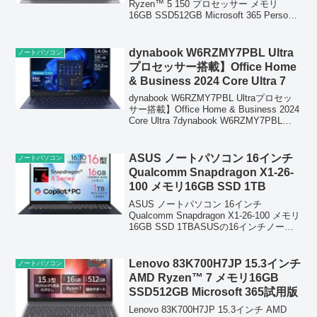
版)搭載
Ryzen™ 5 150 プロセッサー メモリ
16GB SSD512GB Microsoft 365 Personal
(24か月版)搭載Lenovo IdeaPad Slim
3（83...
dynabook W6RZMY7PBL Ultra
ノートパソコン
プロセッサー搭載】Office Home
& Business 2024 Core Ultra 7
dynabook W6RZMY7PBL Ultraプロセッ
サー搭載】Office Home & Business 2024
Core Ultra 7dynabook W6RZMY7PBL
は、最新の Intel Core Ultra 7 を...
ASUS ノートパソコン 16インチ
ノートパソコン
Qualcomm Snapdragon X1-26-
100 メモリ16GB SSD 1TB
ASUS ノートパソコン 16インチ
Qualcomm Snapdragon X1-26-100 メモリ
16GB SSD 1TBASUSの16インチノート
PC（Snapdragon X1-26-100／16GBメモ
リ／SSD 1TB）は、次...
Lenovo 83K700H7JP 15.3インチ
ノートパソコン
AMD Ryzen™ 7 メモリ16GB
SSD512GB Microsoft 365試用版
Lenovo 83K700H7JP 15.3インチ AMD