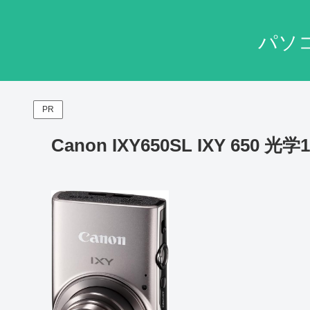
パソ
PR
Canon IXY650SL IXY 650 