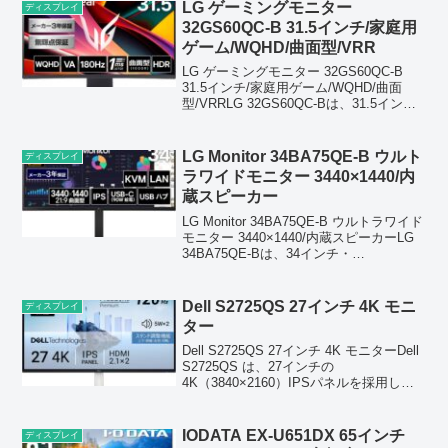
ング...
LG ゲーミングモニター
ディスプレイ
32GS60QC-B 31.5インチ/家庭用
ゲーム/WQHD/曲面型/VRR
LG ゲーミングモニター 32GS60QC-B
31.5インチ/家庭用ゲーム/WQHD/曲面
型/VRRLG 32GS60QC-Bは、31.5インチ
WQHD解像度と1000R曲面パネルを採用
し、視界を包み込む高い没入感が特徴。
180Hzリフレ...
LG Monitor 34BA75QE-B ウルト
ディスプレイ
ラワイドモニター 3440×1440/内
蔵スピーカー
LG Monitor 34BA75QE-B ウルトラワイド
モニター 3440×1440/内蔵スピーカーLG
34BA75QE‑Bは、34インチ・
3440×1440（UWQHD）の広大な表示領域
を持つウルトラワイドモニターです。IPS
パネル採...
Dell S2725QS 27インチ 4K モニ
ディスプレイ
ター
Dell S2725QS 27インチ 4K モニターDell
S2725QS は、27インチの
4K（3840×2160）IPSパネルを採用し、
最大120Hzリフレッシュレートとデュア
ル5Wスピーカーを備えた高性能モニター
です。sRGB 99...
IODATA EX-U651DX 65インチ
ディスプレイ