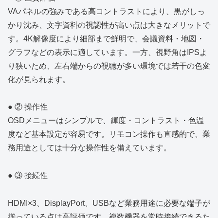
VAパネルの強みである高コントラストにより、黒がしっ
かり沈み、文字資料の視認性が高い点は大きなメリットで
す。4K解像度により細部まで鮮明で、会議資料・地図・
グラフなどの表示に適しています。一方、視野角はIPSよ
り狭いため、左右端からの視聴が多い環境では若干の色変
化が見られます。
● ② 操作性
OSDメニューはシンプルで、輝度・コントラスト・色温
度など基本設定が容易です。リモコン操作も直感的で、業
務用途としては十分な操作性を備えています。
● ③ 接続性
HDMI×3、DisplayPort、USBなど業務用途に必要な端子が
揃っている点は高評価です。複数機器を常時接続できるた