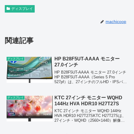
ディスプレイ
machicoop
関連記事
HP B28F5UT-AAAA モニター
ディスプレイ
27.0インチ
HP B28F5UT-AAAA モニター 27.0インチ
HP B28F5UT‑AAAA（Series 5 Pro
527pf）は、27インチのフルHD・IPSパネ
ルを採用した高画質モニターで、120Hz
リフレッシュレートに対応し滑らかな表
示...
KTC 27インチ モニター WQHD
ディスプレイ
144Hz HVA HDR10 H27T27S
KTC 27インチ モニター WQHD 144Hz
HVA HDR10 H27T27SKTC H27T27Sは、
27インチ・WQHD（2560×1440）解像度
と144Hzの高リフレッシュレートを備え
たコストパフォーマンスに優れたゲーミ