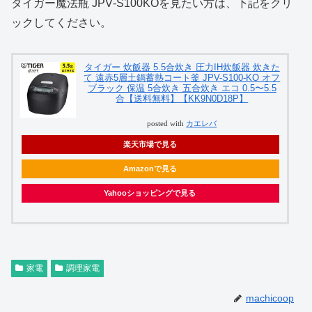
タイガー魔法瓶 JPV‑S100KOを見たい方は、下記をクリ
ックしてください。
タイガー 炊飯器 5.5合炊き 圧力IH炊飯器 炊きた
て 遠赤5層土鍋蓄熱コート釜 JPV-S100-KO オフ
ブラック 保温 5合炊き 五合炊き エコ 0.5〜5.5
合【送料無料】【KK9N0D18P】
posted with
カエレバ
楽天市場で見る
Amazonで見る
Yahooショッピングで見る
家電
調理家電
machicoop