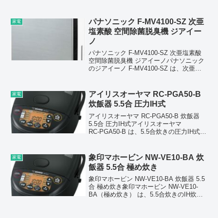
り強い火力で一気に加熱し、米の芯まで
ふっくら炊き上げるのが特徴です。蒸ら
し前に 1.3気圧の高...
パナソニック F-MV4100-SZ 次亜
家電
塩素酸 空間除菌脱臭機 ジアイー
ノ
パナソニック F-MV4100-SZ 次亜塩素酸
空間除菌脱臭機 ジアイーノパナソニック
のジアイーノ F‑MV4100‑SZ は、次亜塩
素酸を自動生成して空間を除菌・脱臭す
る高性能機種で、約 18畳 まで対応しま
す。水道水と塩タブレットを使...
アイリスオーヤマ RC-PGA50-B
家電
炊飯器 5.5合 圧力IH式
アイリスオーヤマ RC-PGA50-B 炊飯器
5.5合 圧力IH式アイリスオーヤマ
RC‑PGA50‑B は、5.5合炊きの圧力IH式炊
飯器で、ふっくら甘みのあるご飯を炊け
ることが特徴。圧力をかけながら高火力
で加熱することで、米の芯まで熱...
象印マホービン NW-VE10-BA 炊
家電
飯器 5.5合 極め炊き
象印マホービン NW-VE10-BA 炊飯器 5.5
合 極め炊き象印マホービン NW-VE10-
BA（極め炊き） は、5.5合炊きのIH炊飯
器で、毎日のご飯を安定しておいしく炊
ける実力派モデルです。象印独自の「豪
熱沸とうIH」により、釜全体...