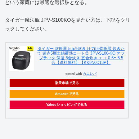
という家庭には最適な選択肢となる。
タイガー魔法瓶 JPV‑S100KOを見たい方は、下記をクリ
ックしてください。
タイガー 炊飯器 5.5合炊き 圧力IH炊飯器 炊きた
て 遠赤5層土鍋蓄熱コート釜 JPV-S100-KO オフ
ブラック 保温 5合炊き 五合炊き エコ 0.5〜5.5
合【送料無料】【KK9N0D18P】
posted with
カエレバ
楽天市場で見る
Amazonで見る
Yahooショッピングで見る