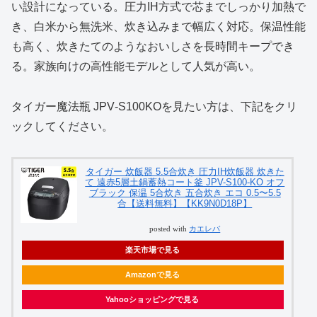
い設計になっている。圧力IH方式で芯までしっかり加熱で
き、白米から無洗米、炊き込みまで幅広く対応。保温性能
も高く、炊きたてのようなおいしさを長時間キープでき
る。家族向けの高性能モデルとして人気が高い。
タイガー魔法瓶 JPV‑S100KOを見たい方は、下記をクリ
ックしてください。
タイガー 炊飯器 5.5合炊き 圧力IH炊飯器 炊きた
て 遠赤5層土鍋蓄熱コート釜 JPV-S100-KO オフ
ブラック 保温 5合炊き 五合炊き エコ 0.5〜5.5
合【送料無料】【KK9N0D18P】
posted with
カエレバ
楽天市場で見る
Amazonで見る
Yahooショッピングで見る