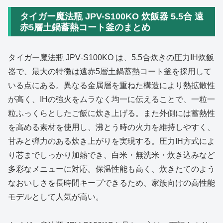
タイガー魔法瓶 JPV-S100KO 炊飯器 5.5合 遠
赤5層土鍋蓄熱コート釜のまとめ
タイガー魔法瓶 JPV‑S100KO は、5.5合炊きの圧力IH炊飯
器で、最大の特徴は遠赤5層土鍋蓄熱コート釜を採用して
いる点にある。異なる金属層を重ねた構造により熱拡散性
が高く、IHの強火をムラなく均一に伝えることで、一粒一
粒ふっくらとしたご飯に炊き上げる。また外側には蓄熱性
を高める素材を使用し、沸とう時の火力を維持しやすく、
甘みと弾力のある炊き上がりを実現する。圧力IH方式によ
り芯までしっかり加熱でき、白米・無洗米・炊き込みなど
多彩なメニューに対応。保温性能も高く、炊きたてのよう
なおいしさを長時間キープできるため、家族向けの高性能
モデルとして人気が高い。