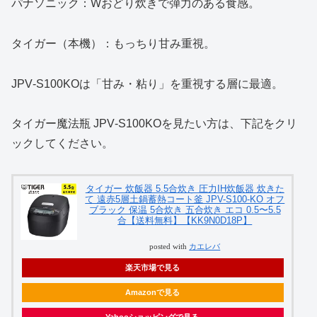
パナソニック：Wおどり炊きで弾力のある食感。
タイガー（本機）：もっちり甘み重視。
JPV‑S100KOは「甘み・粘り」を重視する層に最適。
タイガー魔法瓶 JPV‑S100KOを見たい方は、下記をクリ
ックしてください。
タイガー 炊飯器 5.5合炊き 圧力IH炊飯器 炊きた
て 遠赤5層土鍋蓄熱コート釜 JPV-S100-KO オフ
ブラック 保温 5合炊き 五合炊き エコ 0.5〜5.5
合【送料無料】【KK9N0D18P】
posted with
カエレバ
楽天市場で見る
Amazonで見る
Yahooショッピングで見る