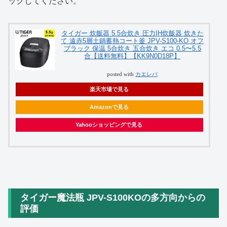
ックしてください。
タイガー 炊飯器 5.5合炊き 圧力IH炊飯器 炊きた
て 遠赤5層土鍋蓄熱コート釜 JPV-S100-KO オフ
ブラック 保温 5合炊き 五合炊き エコ 0.5〜5.5
合【送料無料】【KK9N0D18P】
posted with
カエレバ
楽天市場で見る
Amazonで見る
Yahooショッピングで見る
タイガー魔法瓶 JPV-S100KOの多方向からの
評価