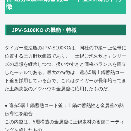
徴
JPV‑S100KO の機能・特徴
タイガー魔法瓶のJPV‑S100KOは、同社の中級〜上位帯に
位置する圧力IH炊飯器であり、「土鍋ご泡火炊き」シリー
ズの思想を継承しつつ、扱いやすさと価格バランスを両立
したモデルである。最大の特徴は、遠赤5層土鍋蓄熱コー
ト釜を採用している点で、これはタイガーが長年培ってき
た土鍋炊飯のノウハウを金属釜に応用したものだ。
● 遠赤5層土鍋蓄熱コート釜：土鍋の蓄熱性と金属釜の熱
伝導性を融合
この内釜は、5層構造の金属釜に土鍋素材の蓄熱コーティ
ングを施したもの。