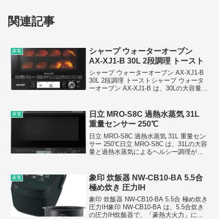
関連記事
シャープ ウォーターオーブン
家電
AX-XJ1-B 30L 2段調理 トースト
シャープ ウォーターオーブン AX-XJ1-B
30L 2段調理 トーストシャープ ウォータ
ーオーブン AX‑XJ1‑B は、30Lの大容量と
2段調理に対応したヘルシオシリーズの多
機能モデルです。独自の過熱水蒸気を使
う「水で焼く」調理により...
日立 MRO-S8C 過熱水蒸気 31L
家電
重量センサー 250℃
日立 MRO-S8C 過熱水蒸気 31L 重量セン
サー 250℃日立 MRO‑S8C は、31Lの大容
量と過熱水蒸気によるヘルシー調理が魅
力のオーブンレンジです。重量センサー
で食品の状態を自動判別し、温めムラを
抑えて仕上げます。オーブンは最...
象印 炊飯器 NW-CB10-BA 5.5合
家電
極め炊き 圧力IH
象印 炊飯器 NW-CB10-BA 5.5合 極め炊き
圧力IH象印 NW‑CB10‑BA は、5.5合炊き
の圧力IH炊飯器で、「豪熱大火力」によ