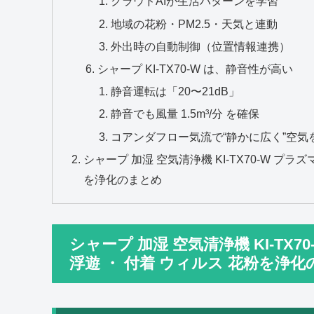
クラウドAIが生活パターンを学習
地域の花粉・PM2.5・天気と連動
外出時の自動制御（位置情報連携）
シャープ KI‑TX70‑W は、静音性が高い
静音運転は「20〜21dB」
静音でも風量 1.5m³/分 を確保
コアンダフロー気流で“静かに広く”空気
シャープ 加湿 空気清浄機 KI-TX70-W プラズマ
を浄化のまとめ
シャープ 加湿 空気清浄機 KI-TX70-
浮遊 ・ 付着 ウィルス 花粉を浄