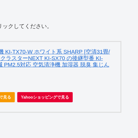
クリックしてください。
I-TX70-W ホワイト系 SHARP [空清31畳/
ラスターNEXT KI-SX70 の後継型番 KI-
減 PM2.5対応 空気清浄機 加湿器 脱臭 集じん
nで見る
Yahooショッピングで見る