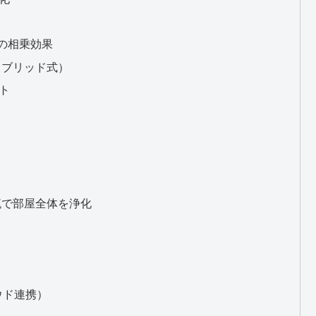
との相乗効果
ハイブリッド式）
ト
気流で部屋全体を浄化
ラウド連携）