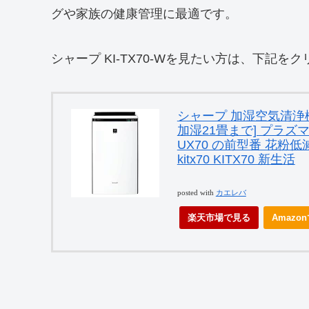
グや家族の健康管理に最適です。
シャープ KI‑TX70‑Wを見たい方は、下記を
シャープ 加湿空気清浄機 K
加湿21畳まで] プラズマク
UX70 の前型番 花粉低
kitx70 KITX70 新生活
posted with
カエレバ
楽天市場で見る
Amazo