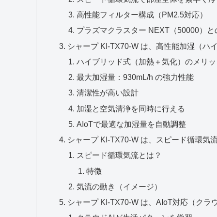
高性能フィルター構成（PM2.5対応）
プラズマクラスター NEXT（50000）
シャープ KI‑TX70‑W は、高性能加湿（
ハイブリッド式（加熱＋気化）のメリッ
最大加湿量：930mL/h の強力性能
清潔性が高い設計
加湿と空気清浄を同時に行える
AIoTで最適な加湿量を自動調整
シャープ KI‑TX70‑W は、スピード循環
スピード循環気流とは？
特徴
気流の動き（イメージ）
シャープ KI‑TX70‑W は、AIoT対応（ク