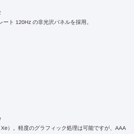
z
ュレート 120Hz の非光沢パネルを採用。
く
e
より Iris Xe）。軽度のグラフィック処理は可能ですが、AAA