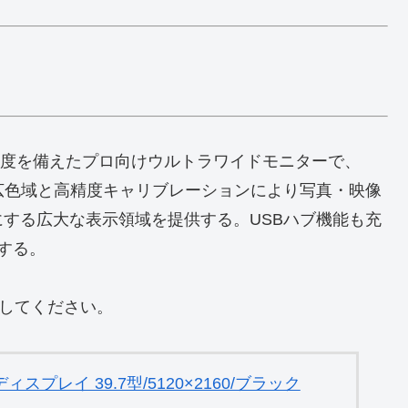
K2K解像度を備えたプロ向けウルトラワイドモニターで、
電が特徴。広色域と高精度キャリブレーションにより写真・映像
する広大な表示領域を提供する。USBハブ機能も充
する。
ックしてください。
 液晶ディスプレイ 39.7型/5120×2160/ブラック