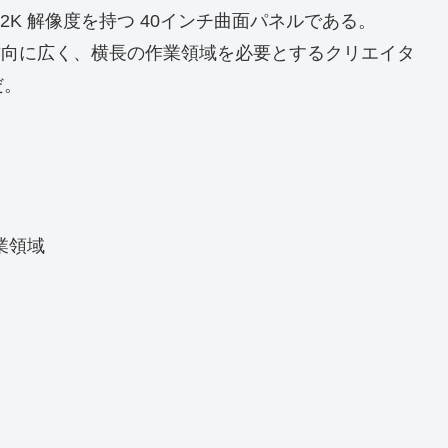
の 5K2K 解像度を持つ 40インチ曲面パネルである。
より横方向に広く、横長の作業領域を必要とするクリエイタ
だ。
業領域