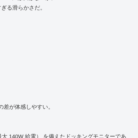
すぎる滑らかさだ。
Hz の差が体感しやすい。
 4（最大 140W 給電） を備えたドッキングモニターであ