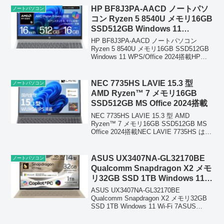
Intel Co...
HP BF8J3PA-AACD ノートパソ
ノートパソコン
コン Ryzen 5 8540U メモリ16GB
SSD512GB Windows 11
WPS/Office 2024搭載
HP BF8J3PA-AACD ノートパソコン
Ryzen 5 8540U メモリ16GB SSD512GB
Windows 11 WPS/Office 2024搭載HP
BF8J3PA-AACDは、Ryzen 5 8540U、メ
モリ16G...
NEC 7735HS LAVIE 15.3 型
ノートパソコン
AMD Ryzen™ 7 メモリ16GB
SSD512GB MS Office 2024搭載
NEC 7735HS LAVIE 15.3 型 AMD
Ryzen™ 7 メモリ16GB SSD512GB MS
Office 2024搭載NEC LAVIE 7735HS は、
15.3型大画面に AMD Ryzen 7、メモリ
16GB、S...
ASUS UX3407NA-GL32170BE
ノートパソコン
Qualcomm Snapdragon X2 メモ
リ32GB SSD 1TB Windows 11
Wi-Fi 7
ASUS UX3407NA-GL32170BE
Qualcomm Snapdragon X2 メモリ32GB
SSD 1TB Windows 11 Wi-Fi 7ASUS
UX3407NA‑GL32170BE は、Qualcomm
Snap...