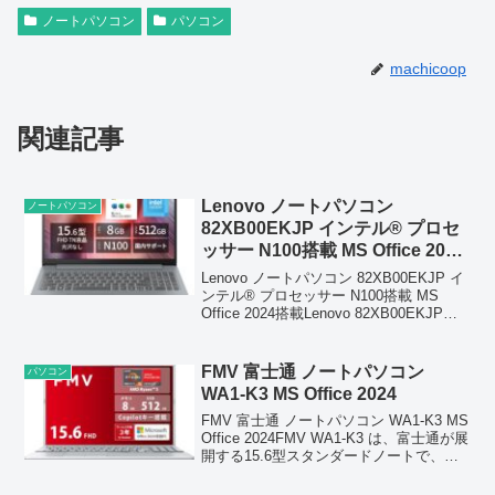
ノートパソコン
パソコン
machicoop
関連記事
Lenovo ノートパソコン
ノートパソコン
82XB00EKJP インテル® プロセ
ッサー N100搭載 MS Office 2024
搭載
Lenovo ノートパソコン 82XB00EKJP イ
ンテル® プロセッサー N100搭載 MS
Office 2024搭載Lenovo 82XB00EKJP
は、インテル® プロセッサー N100 を搭
載したコストパフォーマンスに優れた
ノ...
FMV 富士通 ノートパソコン
パソコン
WA1-K3 MS Office 2024
FMV 富士通 ノートパソコン WA1-K3 MS
Office 2024FMV WA1‑K3 は、富士通が展
開する15.6型スタンダードノートで、日
常利用からビジネスまで幅広く対応でき
る性能を備えています。第12世代以降の