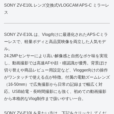
SONY ZV-E10L レンズ交換式VLOGCAM APS-C ミラーレ
ス
SONY ZV‑E10L は、Vlog向けに最適化されたAPS‑Cミラ
ーレスで、軽量ボディと高品質映像を両立した人気モデ
ル。
24.2MPセンサーにより高い解像感と自然なボケ味を実現
し、動画撮影では高速AFや顔・瞳認識が優秀。背景ぼけ
切り替えや商品レビュー用設定など、Vlogger向けの操作
がワンタッチで使える点が特徴。付属の電動ズームレンズ
（16‑50mm）で広角撮影から日常の記録まで幅広く対
応。USB給電・長時間撮影にも強く、初めての動画撮影
から本格的なVlog制作まで扱いやすい一台。
SONY ZV‑E10Lを見たい方は、下記をクリックしてくだ