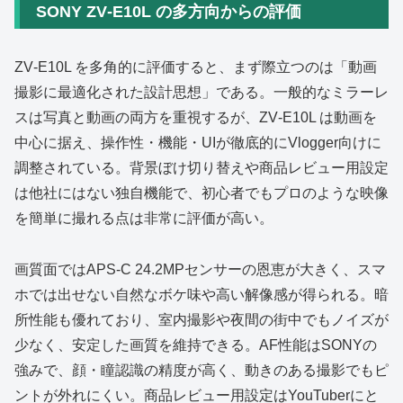
SONY ZV‑E10L の多方向からの評価
ZV‑E10L を多角的に評価すると、まず際立つのは「動画
撮影に最適化された設計思想」である。一般的なミラーレ
スは写真と動画の両方を重視するが、ZV‑E10L は動画を
中心に据え、操作性・機能・UIが徹底的にVlogger向けに
調整されている。背景ぼけ切り替えや商品レビュー用設定
は他社にはない独自機能で、初心者でもプロのような映像
を簡単に撮れる点は非常に評価が高い。
画質面ではAPS‑C 24.2MPセンサーの恩恵が大きく、スマ
ホでは出せない自然なボケ味や高い解像感が得られる。暗
所性能も優れており、室内撮影や夜間の街中でもノイズが
少なく、安定した画質を維持できる。AF性能はSONYの
強みで、顔・瞳認識の精度が高く、動きのある撮影でもピ
ントが外れにくい。商品レビュー用設定はYouTuberにと