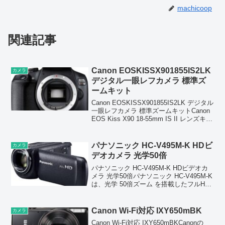
machicoop
関連記事
Canon EOSKISSX901855IS2LK
カメラ
デジタル一眼レフカメラ 標準ズ
ームキット
Canon EOSKISSX901855IS2LK デジタル
一眼レフカメラ 標準ズームキットCanon
EOS Kiss X90 18-55mm IS II レンズキッ
トは、有効約2410万画素APS-Cセンサー
を搭載したエントリー向けデジ...
パナソニック HC-V495M-K HDビ
カメラ
デオカメラ 光学50倍
パナソニック HC-V495M-K HDビデオカ
メラ 光学50倍パナソニック HC‑V495M‑K
は、光学 50倍ズーム を搭載したフルHD
ビデオカメラで、遠くの被写体も鮮明に
撮影できるのが最大の特徴。手ブレ補正
は「5軸ハイブリッド方式」...
Canon Wi-Fi対応 IXY650mBK
カメラ
Canon Wi-Fi対応 IXY650mBKCanonの