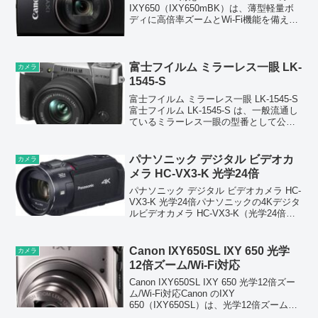
IXY650（IXY650mBK）は、薄型軽量ボ
ディに高倍率ズームとWi‑Fi機能を備えた
コンパクトデジタルカメラ。約2020万画
素の高精細CMOSセンサーと光学12倍ズ
ーム（24...
富士フイルム ミラーレス一眼 LK-
カメラ
1545-S
富士フイルム ミラーレス一眼 LK-1545-S
富士フイルム LK‑1545‑S は、一般流通し
ているミラーレス一眼の型番として公式
情報が確認できないため、教育機関向
け・企業向けセット品、または量販店独
自型番（OEM型番）である可能性が高
パナソニック デジタル ビデオカ
カメラ
い...
メラ HC-VX3-K 光学24倍
パナソニック デジタル ビデオカメラ HC-
VX3-K 光学24倍パナソニックの4Kデジタ
ルビデオカメラ HC‑VX3‑K（光学24倍）
は、高倍率ズームと高画質撮影を両立し
た上位モデルです。4K60p撮影に対応
し、動きの速いシーンも滑らか...
Canon IXY650SL IXY 650 光学
カメラ
12倍ズーム/Wi-Fi対応
Canon IXY650SL IXY 650 光学12倍ズー
ム/Wi-Fi対応Canon のIXY
650（IXY650SL）は、光学12倍ズームと
Wi‑Fi対応を備えたコンパクトデジタルカ