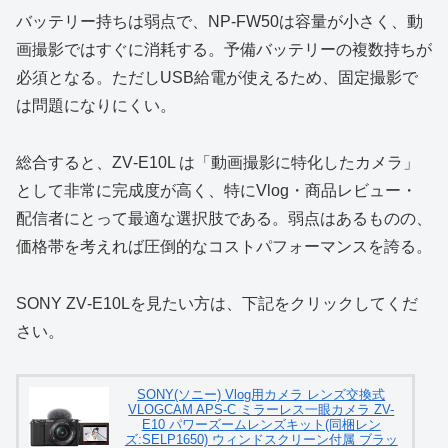
バッテリー持ちは弱点で、NP‑FW50は容量が小さく、動
画撮影ではすぐに消耗する。予備バッテリーの複数持ちが
必須となる。ただしUSB給電が使えるため、固定撮影で
は問題になりにくい。
総合すると、ZV‑E10L は「動画撮影に特化したカメラ」
として非常に完成度が高く、特にVlog・商品レビュー・
配信者にとって最適な選択肢である。弱点はあるものの、
価格帯を考えれば圧倒的なコストパフォーマンスを誇る。
SONY ZV‑E10Lを見たい方は、下記をクリックしてくだ
さい。
SONY(ソニー) Vlog用カメラ レンズ交換式
VLOGCAM APS-C ミラーレス一眼カメラ ZV-
E10 パワーズームレンズキット(同梱レン
ズ:SELP1650) ウィンドスクリーン付属 ブラッ