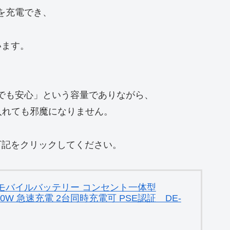
を充電でき、
います。
旅行でも安心」という容量でありながら、
入れても邪魔になりません。
は、下記をクリックしてください。
 モバイルバッテリー コンセント一体型
D 20W 急速充電 2台同時充電可 PSE認証 DE-