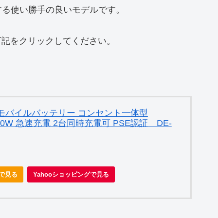
する使い勝手の良いモデルです。
は、下記をクリックしてください。
 モバイルバッテリー コンセント一体型
D 20W 急速充電 2台同時充電可 PSE認証 DE-
nで見る
Yahooショッピングで見る