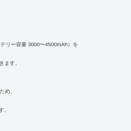
リー容量 3000〜4500mAh）を
。
できます。
るため、
ます。