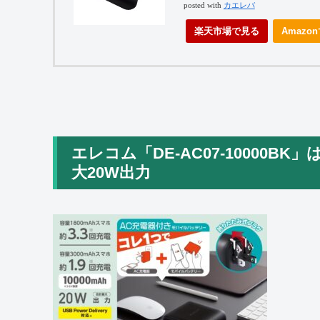
posted with
カエレバ
楽天市場で見る
Amazo
エレコム「DE-AC07-10000BK」は
大20W出力