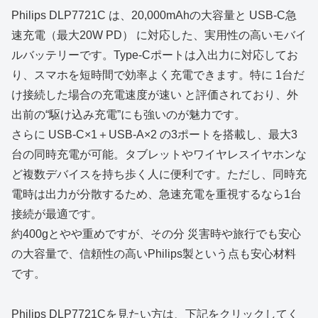
Philips DLP7721C は、20,000mAhの大容量と USB‑C急
速充電（最大20W PD） に対応した、実用性の高いモバイ
ルバッテリーです。Type‑Cポートは入出力に対応してお
り、スマホを短時間で効率よく充電できます。特に 1台だ
け接続した場合の充電速度が速い と評価されており、外
出前の“駆け込み充電”にも強いのが魅力です。
さらに USB‑C×1＋USB‑A×2 の3ポートを搭載し、最大3
台の同時充電が可能。タブレットやワイヤレスイヤホンな
ど複数デバイスを持ち歩く人に便利です。ただし、同時充
電時は出力が分散するため、急速充電を重視するなら1台
接続が最適です。
約400gとやや重めですが、その分 災害時や旅行でも安心
の大容量で、信頼性の高いPhilips製という点も安心材料
です。
Philips DLP7721Cを見たい方は、下記をクリックしてく