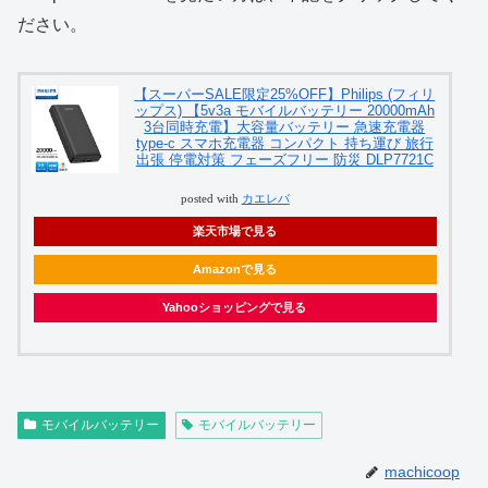
ださい。
【スーパーSALE限定25%OFF】Philips (フィリ
ップス) 【5v3a モバイルバッテリー 20000mAh
3台同時充電】大容量バッテリー 急速充電器
type-c スマホ充電器 コンパクト 持ち運び 旅行
出張 停電対策 フェーズフリー 防災 DLP7721C
posted with
カエレバ
楽天市場で見る
Amazonで見る
Yahooショッピングで見る
モバイルバッテリー
モバイルバッテリー
machicoop