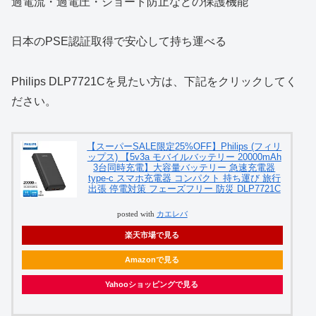
過電流・過電圧・ショート防止などの保護機能
日本のPSE認証取得で安心して持ち運べる
Philips DLP7721Cを見たい方は、下記をクリックしてく
ださい。
【スーパーSALE限定25%OFF】Philips (フィリ
ップス) 【5v3a モバイルバッテリー 20000mAh
3台同時充電】大容量バッテリー 急速充電器
type-c スマホ充電器 コンパクト 持ち運び 旅行
出張 停電対策 フェーズフリー 防災 DLP7721C
posted with
カエレバ
楽天市場で見る
Amazonで見る
Yahooショッピングで見る