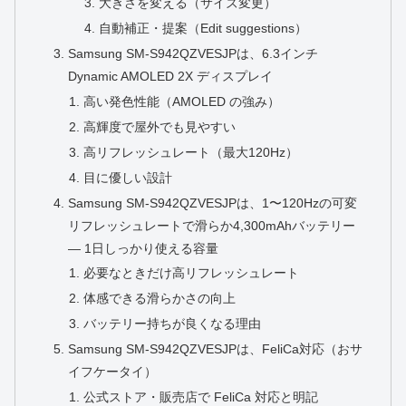
大きさを変える（サイズ変更）
自動補正・提案（Edit suggestions）
Samsung SM-S942QZVESJPは、6.3インチ
Dynamic AMOLED 2X ディスプレイ
高い発色性能（AMOLED の強み）
高輝度で屋外でも見やすい
高リフレッシュレート（最大120Hz）
目に優しい設計
Samsung SM-S942QZVESJPは、1〜120Hzの可変
リフレッシュレートで滑らか4,300mAhバッテリー
― 1日しっかり使える容量
必要なときだけ高リフレッシュレート
体感できる滑らかさの向上
バッテリー持ちが良くなる理由
Samsung SM-S942QZVESJPは、FeliCa対応（おサ
イフケータイ）
公式ストア・販売店で FeliCa 対応と明記