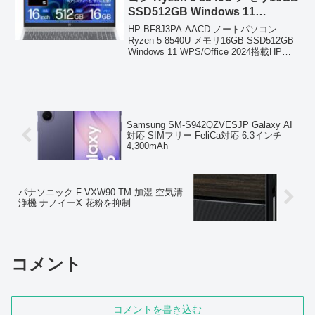
SSD512GB Windows 11
WPS/Office 2024搭載
HP BF8J3PA-AACD ノートパソコン
Ryzen 5 8540U メモリ16GB SSD512GB
Windows 11 WPS/Office 2024搭載HP
BF8J3PA-AACDは、Ryzen 5 8540U、メ
モリ16G...
Samsung SM-S942QZVESJP Galaxy AI
対応 SIMフリー FeliCa対応 6.3インチ
4,300mAh
パナソニック F-VXW90-TM 加湿 空気清
浄機 ナノイーX 花粉を抑制
コメント
コメントを書き込む