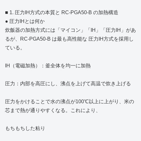
■ 1. 圧力IH方式の本質と RC‑PGA50‑B の加熱構造
● 圧力IHとは何か
炊飯器の加熱方式には「マイコン」「IH」「圧力IH」があ
るが、RC‑PGA50‑B は最も高性能な 圧力IH方式を採用し
ている。
IH（電磁加熱）：釜全体を均一に加熱
圧力：内部を高圧にし、沸点を上げて高温で炊き上げる
圧力をかけることで水の沸点が100℃以上に上がり、米の
芯まで熱が通りやすくなる。これにより、
もちもちした粘り