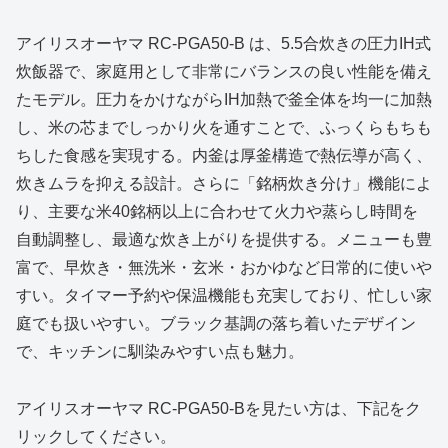
アイリスオーヤマ RC‑PGA50‑B は、5.5合炊きの圧力IH式
炊飯器で、家庭用として非常にバランスの良い性能を備え
たモデル。圧力をかけながらIH加熱で釜全体を均一に加熱
し、米の芯までしっかり火を通すことで、ふっくらもちも
ちした食感を実現する。内釜は厚釜構造で熱伝導が高く、
炊きムラを抑える設計。さらに「銘柄炊き分け」機能によ
り、主要な米40銘柄以上に合わせて火力や蒸らし時間を
自動調整し、最適な炊き上がりを提供する。メニューも豊
富で、早炊き・無洗米・玄米・おかゆなど日常的に使いや
すい。タイマー予約や保温機能も充実しており、忙しい家
庭でも扱いやすい。ブラック基調の落ち着いたデザイン
で、キッチンに馴染みやすい点も魅力。
アイリスオーヤマ RC‑PGA50‑Bを見たい方は、下記をク
リックしてください。