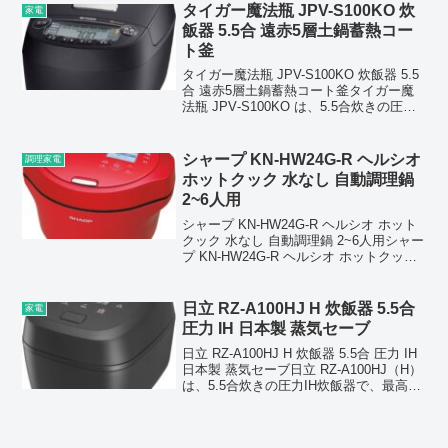
ング向...
タイガー魔法瓶 JPV-S100KO 炊
家電
飯器 5.5合 遠赤5層土鍋蓄熱コー
ト釜
タイガー魔法瓶 JPV-S100KO 炊飯器 5.5
合 遠赤5層土鍋蓄熱コート釜タイガー魔
法瓶 JPV‑S100KO は、5.5合炊きの圧力
IH炊飯器で、特徴はなんといっても遠赤5
層土鍋蓄熱コート釜を採用している点に
ある。異なる金属層を重ね...
シャープ KN-HW24G-R ヘルシオ
調理家電
ホットクック 水なし 自動調理鍋
2~6人用
シャープ KN-HW24G-R ヘルシオ ホット
クック 水なし 自動調理鍋 2~6人用シャー
プ KN-HW24G-R ヘルシオ ホットクック
は、水を使わずに素材の水分だけで調理
できる自動調理鍋です。独自のまぜ技が
進化し、煮物・カレー・無水調...
日立 RZ-A100HJ H 炊飯器 5.5合
家電
圧力 IH 日本製 蒸気セーブ
日立 RZ-A100HJ H 炊飯器 5.5合 圧力 IH
日本製 蒸気セーブ日立 RZ‑A100HJ（H）
は、5.5合炊きの圧力IH炊飯器で、最高
1.3気圧の圧力をかけてお米をふっくら粒
立ちよく炊き上げるモデルです。日本製
の黒厚鉄釜を採...