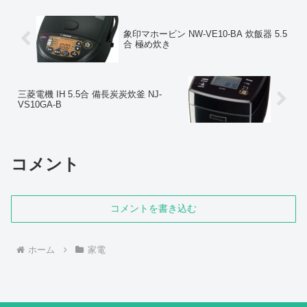
象印マホービン NW-VE10-BA 炊飯器 5.5
合 極め炊き
三菱電機 IH 5.5合 備長炭炭炊釜 NJ-
VS10GA-B
コメント
コメントを書き込む
ホーム
家電