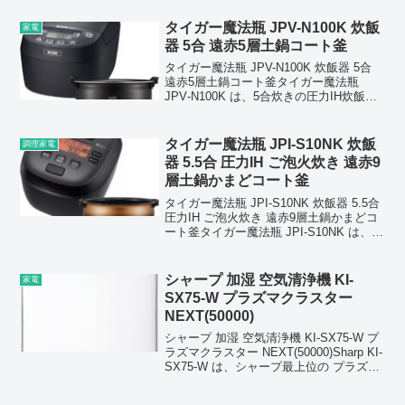
タイガー魔法瓶 JPV-N100K 炊飯
家電
器 5合 遠赤5層土鍋コート釜
タイガー魔法瓶 JPV-N100K 炊飯器 5合
遠赤5層土鍋コート釜タイガー魔法瓶
JPV‑N100K は、5合炊きの圧力IH炊飯器
で、熱伝導と蓄熱性に優れた 遠赤5層土
鍋コート釜 を採用したモデルです。多層
金属構造により熱が均一に広がり...
タイガー魔法瓶 JPI-S10NK 炊飯
調理家電
器 5.5合 圧力IH ご泡火炊き 遠赤9
層土鍋かまどコート釜
タイガー魔法瓶 JPI-S10NK 炊飯器 5.5合
圧力IH ご泡火炊き 遠赤9層土鍋かまどコ
ート釜タイガー魔法瓶 JPI‑S10NK は、
5.5合炊きの圧力IH炊飯器で、独自の「ご
泡火炊き」によりお米をふっくら甘く炊
き上げるモデル。内釜...
シャープ 加湿 空気清浄機 KI-
家電
SX75-W プラズマクラスター
NEXT(50000)
シャープ 加湿 空気清浄機 KI-SX75-W プ
ラズマクラスター NEXT(50000)Sharp KI-
SX75-W は、シャープ最上位の プラズマ
クラスターNEXT（イオン濃度 50,000）
を搭載した加湿空気清浄機で、広いリビ